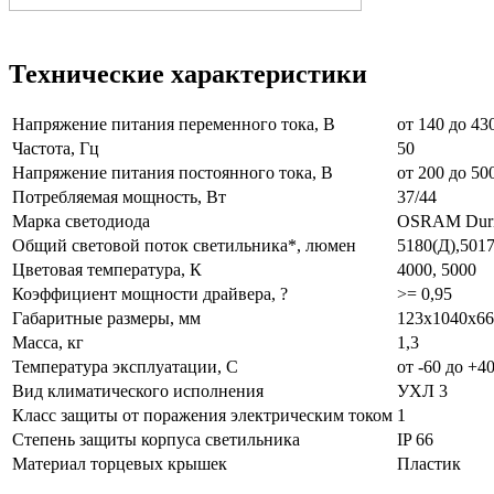
Технические характеристики
Напряжение питания переменного тока, В
от 140 до 43
Частота, Гц
50
Напряжение питания постоянного тока, В
от 200 до 50
Потребляемая мощность, Вт
37/44
Марка светодиода
OSRAM Dur
Общий световой поток светильника*, люмен
5180(Д),5017
Цветовая температура, К
4000, 5000
Коэффициент мощности драйвера, ?
>= 0,95
Габаритные размеры, мм
123х1040х66
Масса, кг
1,3
Температура эксплуатации, С
от -60 до +4
Вид климатического исполнения
УХЛ 3
Класс защиты от поражения электрическим током
1
Степень защиты корпуса светильника
IP 66
Материал торцевых крышек
Пластик