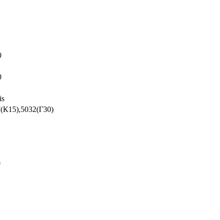
0
0
is
(К15),5032(Г30)
0