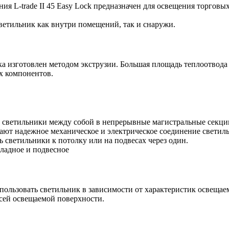
я L-trade II 45 Easy Lock предназначен для освещения торгов
светильник как внутри помещений, так и снаружи.
 изготовлен методом экструзии. Большая площадь теплоотвода
х компонентов.
светильники между собой в непрерывные магистральные секции
ют надежное механическое и электрическое соединение светил
 светильники к потолку или на подвесах через один.
кладное и подвесное
пользовать светильник в зависимости от характеристик освеща
всей освещаемой поверхности.