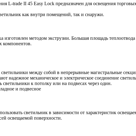
я L-trade II 45 Easy Lock предназначен для освещения торгов
светильник как внутри помещений, так и снаружи.
 изготовлен методом экструзии. Большая площадь теплоотвода
х компонентов.
светильники между собой в непрерывные магистральные секции
ют надежное механическое и электрическое соединение светил
 светильники к потолку или на подвесах через один.
кладное и подвесное
пользовать светильник в зависимости от характеристик освеща
всей освещаемой поверхности.