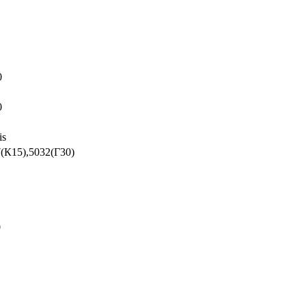
0
0
is
(К15),5032(Г30)
0