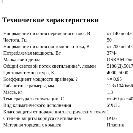
Технические характеристики
Напряжение питания переменного тока, В
от 140 до 43
Частота, Гц
50
Напряжение питания постоянного тока, В
от 200 до 50
Потребляемая мощность, Вт
37/44
Марка светодиода
OSRAM Dur
Общий световой поток светильника*, люмен
5180(Д),5017
Цветовая температура, К
4000, 5000
Коэффициент мощности драйвера, ?
>= 0,95
Габаритные размеры, мм
123х1040х66
Масса, кг
1,3
Температура эксплуатации, С
от -60 до +4
Вид климатического исполнения
УХЛ 3
Класс защиты от поражения электрическим током
1
Степень защиты корпуса светильника
IP 66
Материал торцевых крышек
Пластик