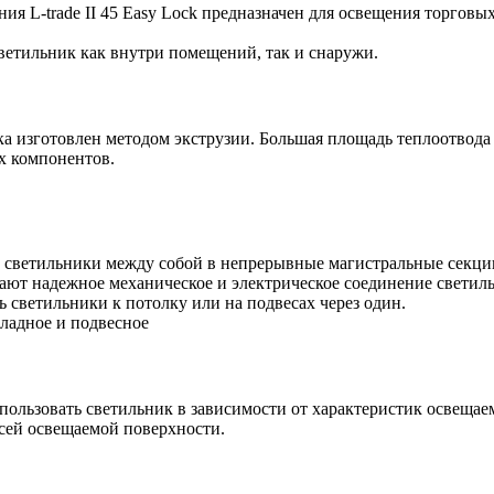
я L-trade II 45 Easy Lock предназначен для освещения торгов
светильник как внутри помещений, так и снаружи.
 изготовлен методом экструзии. Большая площадь теплоотвода
х компонентов.
светильники между собой в непрерывные магистральные секции
ют надежное механическое и электрическое соединение светил
 светильники к потолку или на подвесах через один.
кладное и подвесное
пользовать светильник в зависимости от характеристик освеща
всей освещаемой поверхности.