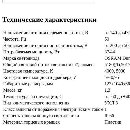
Технические характеристики
Напряжение питания переменного тока, В
от 140 до 43
Частота, Гц
50
Напряжение питания постоянного тока, В
от 200 до 50
Потребляемая мощность, Вт
37/44
Марка светодиода
OSRAM Dur
Общий световой поток светильника*, люмен
5180(Д),5017
Цветовая температура, К
4000, 5000
Коэффициент мощности драйвера, ?
>= 0,95
Габаритные размеры, мм
123х1040х66
Масса, кг
1,3
Температура эксплуатации, С
от -60 до +4
Вид климатического исполнения
УХЛ 3
Класс защиты от поражения электрическим током
1
Степень защиты корпуса светильника
IP 66
Материал торцевых крышек
Пластик