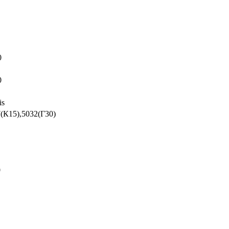
0
0
is
(К15),5032(Г30)
0