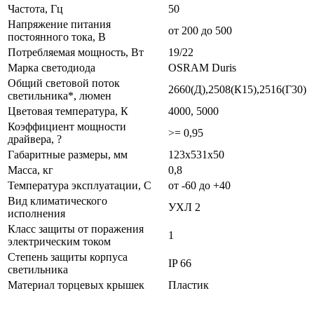
Частота, Гц
50
Напряжение питания
от 200 до 500
постоянного тока, В
Потребляемая мощность, Вт
19/22
Марка светодиода
OSRAM Duris
Общий световой поток
2660(Д),2508(К15),2516(Г30)
светильника*, люмен
Цветовая температура, К
4000, 5000
Коэффициент мощности
>= 0,95
драйвера, ?
Габаритные размеры, мм
123х531х50
Масса, кг
0,8
Температура эксплуатации, С
от -60 до +40
Вид климатического
УХЛ 2
исполнения
Класс защиты от поражения
1
электрическим током
Степень защиты корпуса
IP 66
светильника
Материал торцевых крышек
Пластик