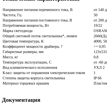
Напряжение питания переменного тока, В
от 140 д
Частота, Гц
50
Напряжение питания постоянного тока, В
от 200 д
Потребляемая мощность, Вт
19/22
Марка светодиода
OSRAM 
Общий световой поток светильника*, люмен
2660(Д)
Цветовая температура, К
4000, 5
Коэффициент мощности драйвера, ?
>= 0,95
Габаритные размеры, мм
123х531
Масса, кг
0,8
Температура эксплуатации, С
от -60 д
Вид климатического исполнения
УХЛ 2
Класс защиты от поражения электрическим током
1
Степень защиты корпуса светильника
IP 66
Материал торцевых крышек
Пласти
Документация