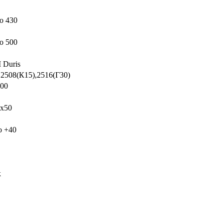
о 430
о 500
Duris
,2508(К15),2516(Г30)
000
х50
о +40
к