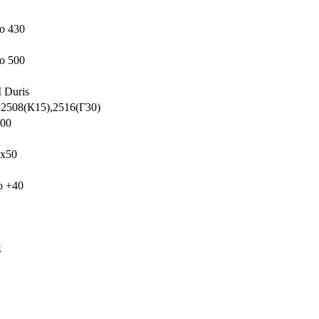
о 430
о 500
Duris
,2508(К15),2516(Г30)
000
х50
о +40
к