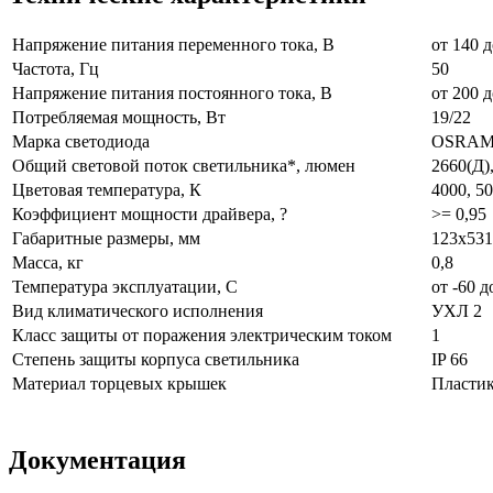
Напряжение питания переменного тока, В
от 140 д
Частота, Гц
50
Напряжение питания постоянного тока, В
от 200 д
Потребляемая мощность, Вт
19/22
Марка светодиода
OSRAM 
Общий световой поток светильника*, люмен
2660(Д)
Цветовая температура, К
4000, 5
Коэффициент мощности драйвера, ?
>= 0,95
Габаритные размеры, мм
123х531
Масса, кг
0,8
Температура эксплуатации, С
от -60 д
Вид климатического исполнения
УХЛ 2
Класс защиты от поражения электрическим током
1
Степень защиты корпуса светильника
IP 66
Материал торцевых крышек
Пласти
Документация