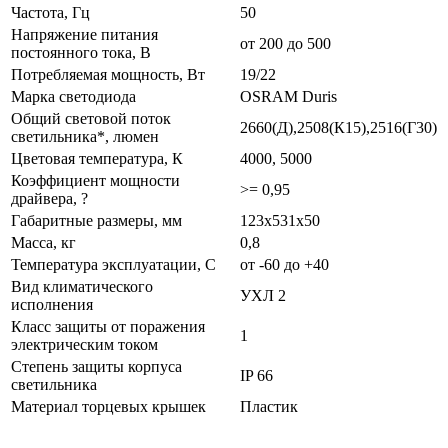
Частота, Гц
50
Напряжение питания
от 200 до 500
постоянного тока, В
Потребляемая мощность, Вт
19/22
Марка светодиода
OSRAM Duris
Общий световой поток
2660(Д),2508(К15),2516(Г30)
светильника*, люмен
Цветовая температура, К
4000, 5000
Коэффициент мощности
>= 0,95
драйвера, ?
Габаритные размеры, мм
123х531х50
Масса, кг
0,8
Температура эксплуатации, С
от -60 до +40
Вид климатического
УХЛ 2
исполнения
Класс защиты от поражения
1
электрическим током
Степень защиты корпуса
IP 66
светильника
Материал торцевых крышек
Пластик