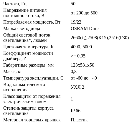
Частота, Гц
50
Напряжение питания
от 200 до 500
постоянного тока, В
Потребляемая мощность, Вт
19/22
Марка светодиода
OSRAM Duris
Общий световой поток
2660(Д),2508(К15),2516(Г30)
светильника*, люмен
Цветовая температура, К
4000, 5000
Коэффициент мощности
>= 0,95
драйвера, ?
Габаритные размеры, мм
123х531х50
Масса, кг
0,8
Температура эксплуатации, С
от -60 до +40
Вид климатического
УХЛ 2
исполнения
Класс защиты от поражения
1
электрическим током
Степень защиты корпуса
IP 66
светильника
Материал торцевых крышек
Пластик