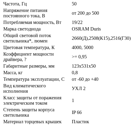
Частота, Гц
50
Напряжение питания
от 200 до 500
постоянного тока, В
Потребляемая мощность, Вт
19/22
Марка светодиода
OSRAM Duris
Общий световой поток
2660(Д),2508(К15),2516(Г30)
светильника*, люмен
Цветовая температура, К
4000, 5000
Коэффициент мощности
>= 0,95
драйвера, ?
Габаритные размеры, мм
123х531х50
Масса, кг
0,8
Температура эксплуатации, С
от -60 до +40
Вид климатического
УХЛ 2
исполнения
Класс защиты от поражения
1
электрическим током
Степень защиты корпуса
IP 66
светильника
Материал торцевых крышек
Пластик