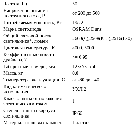
Частота, Гц
50
Напряжение питания
от 200 до 500
постоянного тока, В
Потребляемая мощность, Вт
19/22
Марка светодиода
OSRAM Duris
Общий световой поток
2660(Д),2508(К15),2516(Г30)
светильника*, люмен
Цветовая температура, К
4000, 5000
Коэффициент мощности
>= 0,95
драйвера, ?
Габаритные размеры, мм
123х531х50
Масса, кг
0,8
Температура эксплуатации, С
от -60 до +40
Вид климатического
УХЛ 2
исполнения
Класс защиты от поражения
1
электрическим током
Степень защиты корпуса
IP 66
светильника
Материал торцевых крышек
Пластик