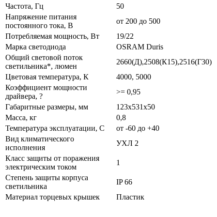
Частота, Гц
50
Напряжение питания
от 200 до 500
постоянного тока, В
Потребляемая мощность, Вт
19/22
Марка светодиода
OSRAM Duris
Общий световой поток
2660(Д),2508(К15),2516(Г30)
светильника*, люмен
Цветовая температура, К
4000, 5000
Коэффициент мощности
>= 0,95
драйвера, ?
Габаритные размеры, мм
123х531х50
Масса, кг
0,8
Температура эксплуатации, С
от -60 до +40
Вид климатического
УХЛ 2
исполнения
Класс защиты от поражения
1
электрическим током
Степень защиты корпуса
IP 66
светильника
Материал торцевых крышек
Пластик