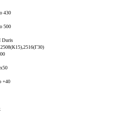
о 430
о 500
Duris
,2508(К15),2516(Г30)
000
х50
о +40
к