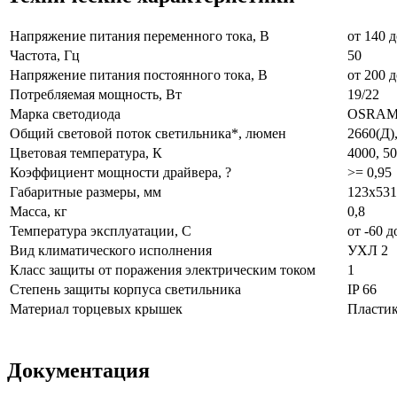
Напряжение питания переменного тока, В
от 140 д
Частота, Гц
50
Напряжение питания постоянного тока, В
от 200 д
Потребляемая мощность, Вт
19/22
Марка светодиода
OSRAM 
Общий световой поток светильника*, люмен
2660(Д)
Цветовая температура, К
4000, 5
Коэффициент мощности драйвера, ?
>= 0,95
Габаритные размеры, мм
123х531
Масса, кг
0,8
Температура эксплуатации, С
от -60 д
Вид климатического исполнения
УХЛ 2
Класс защиты от поражения электрическим током
1
Степень защиты корпуса светильника
IP 66
Материал торцевых крышек
Пласти
Документация