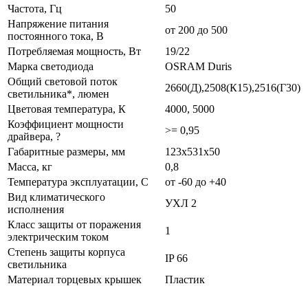
Частота, Гц
50
Напряжение питания
от 200 до 500
постоянного тока, В
Потребляемая мощность, Вт
19/22
Марка светодиода
OSRAM Duris
Общий световой поток
2660(Д),2508(К15),2516(Г30)
светильника*, люмен
Цветовая температура, К
4000, 5000
Коэффициент мощности
>= 0,95
драйвера, ?
Габаритные размеры, мм
123х531х50
Масса, кг
0,8
Температура эксплуатации, С
от -60 до +40
Вид климатического
УХЛ 2
исполнения
Класс защиты от поражения
1
электрическим током
Степень защиты корпуса
IP 66
светильника
Материал торцевых крышек
Пластик