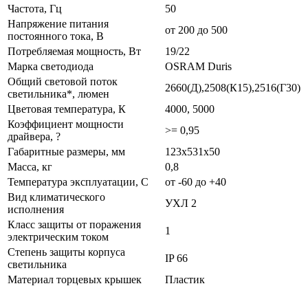
Частота, Гц
50
Напряжение питания
от 200 до 500
постоянного тока, В
Потребляемая мощность, Вт
19/22
Марка светодиода
OSRAM Duris
Общий световой поток
2660(Д),2508(К15),2516(Г30)
светильника*, люмен
Цветовая температура, К
4000, 5000
Коэффициент мощности
>= 0,95
драйвера, ?
Габаритные размеры, мм
123х531х50
Масса, кг
0,8
Температура эксплуатации, С
от -60 до +40
Вид климатического
УХЛ 2
исполнения
Класс защиты от поражения
1
электрическим током
Степень защиты корпуса
IP 66
светильника
Материал торцевых крышек
Пластик