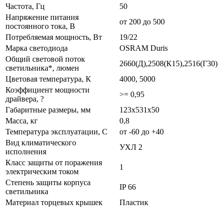
Частота, Гц
50
Напряжение питания
от 200 до 500
постоянного тока, В
Потребляемая мощность, Вт
19/22
Марка светодиода
OSRAM Duris
Общий световой поток
2660(Д),2508(К15),2516(Г30)
светильника*, люмен
Цветовая температура, К
4000, 5000
Коэффициент мощности
>= 0,95
драйвера, ?
Габаритные размеры, мм
123х531х50
Масса, кг
0,8
Температура эксплуатации, С
от -60 до +40
Вид климатического
УХЛ 2
исполнения
Класс защиты от поражения
1
электрическим током
Степень защиты корпуса
IP 66
светильника
Материал торцевых крышек
Пластик