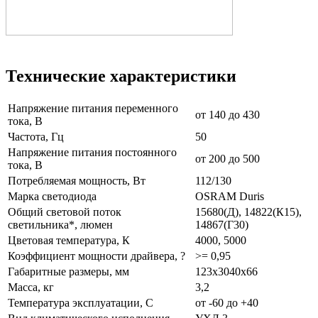
Технические характеристики
Напряжение питания переменного
от 140 до 430
тока, В
Частота, Гц
50
Напряжение питания постоянного
от 200 до 500
тока, В
Потребляемая мощность, Вт
112/130
Марка светодиода
OSRAM Duris
Общий световой поток
15680(Д), 14822(К15),
светильника*, люмен
14867(Г30)
Цветовая температура, К
4000, 5000
Коэффициент мощности драйвера, ?
>= 0,95
Габаритные размеры, мм
123x3040x66
Масса, кг
3,2
Температура эксплуатации, С
от -60 до +40