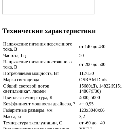
Технические характеристики
Напряжение питания переменного
от 140 до 430
тока, В
Частота, Гц
50
Напряжение питания постоянного
от 200 до 500
тока, В
Потребляемая мощность, Вт
112/130
Марка светодиода
OSRAM Duris
Общий световой поток
15680(Д), 14822(К15),
светильника*, люмен
14867(Г30)
Цветовая температура, К
4000, 5000
Коэффициент мощности драйвера, ?
>= 0,95
Габаритные размеры, мм
123x3040x66
Масса, кг
3,2
Температура эксплуатации, С
от -60 до +40