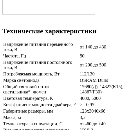
Технические характеристики
Напряжение питания переменного
от 140 до 430
тока, В
Частота, Гц
50
Напряжение питания постоянного
от 200 до 500
тока, В
Потребляемая мощность, Вт
112/130
Марка светодиода
OSRAM Duris
Общий световой поток
15680(Д), 14822(К15),
светильника*, люмен
14867(Г30)
Цветовая температура, К
4000, 5000
Коэффициент мощности драйвера, ?
>= 0,95
Габаритные размеры, мм
123x3040x66
Масса, кг
3,2
Температура эксплуатации, С
от -60 до +40