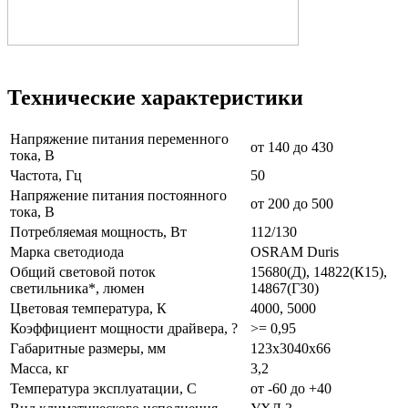
Технические характеристики
Напряжение питания переменного
от 140 до 430
тока, В
Частота, Гц
50
Напряжение питания постоянного
от 200 до 500
тока, В
Потребляемая мощность, Вт
112/130
Марка светодиода
OSRAM Duris
Общий световой поток
15680(Д), 14822(К15),
светильника*, люмен
14867(Г30)
Цветовая температура, К
4000, 5000
Коэффициент мощности драйвера, ?
>= 0,95
Габаритные размеры, мм
123x3040x66
Масса, кг
3,2
Температура эксплуатации, С
от -60 до +40