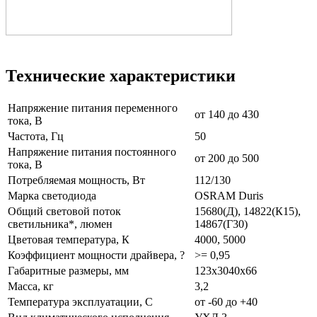
Технические характеристики
Напряжение питания переменного
от 140 до 430
тока, В
Частота, Гц
50
Напряжение питания постоянного
от 200 до 500
тока, В
Потребляемая мощность, Вт
112/130
Марка светодиода
OSRAM Duris
Общий световой поток
15680(Д), 14822(К15),
светильника*, люмен
14867(Г30)
Цветовая температура, К
4000, 5000
Коэффициент мощности драйвера, ?
>= 0,95
Габаритные размеры, мм
123x3040x66
Масса, кг
3,2
Температура эксплуатации, С
от -60 до +40