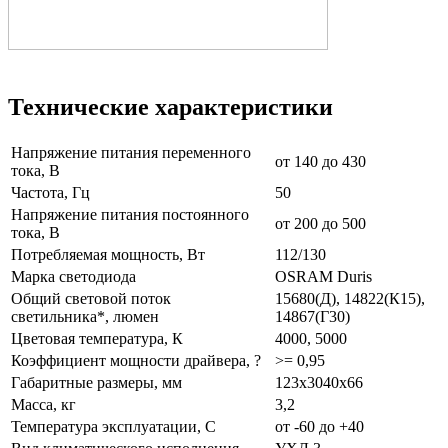
Технические характеристики
Напряжение питания переменного
от 140 до 430
тока, В
Частота, Гц
50
Напряжение питания постоянного
от 200 до 500
тока, В
Потребляемая мощность, Вт
112/130
Марка светодиода
OSRAM Duris
Общий световой поток
15680(Д), 14822(К15),
светильника*, люмен
14867(Г30)
Цветовая температура, К
4000, 5000
Коэффициент мощности драйвера, ?
>= 0,95
Габаритные размеры, мм
123x3040x66
Масса, кг
3,2
Температура эксплуатации, С
от -60 до +40