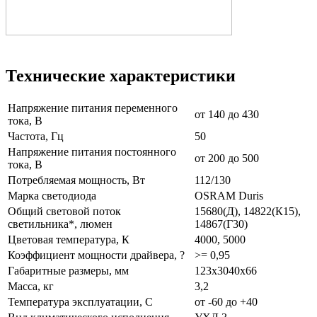
Технические характеристики
Напряжение питания переменного
от 140 до 430
тока, В
Частота, Гц
50
Напряжение питания постоянного
от 200 до 500
тока, В
Потребляемая мощность, Вт
112/130
Марка светодиода
OSRAM Duris
Общий световой поток
15680(Д), 14822(К15),
светильника*, люмен
14867(Г30)
Цветовая температура, К
4000, 5000
Коэффициент мощности драйвера, ?
>= 0,95
Габаритные размеры, мм
123x3040x66
Масса, кг
3,2
Температура эксплуатации, С
от -60 до +40