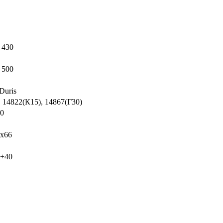
 430
 500
uris
, 14822(К15), 14867(Г30)
00
x66
 +40