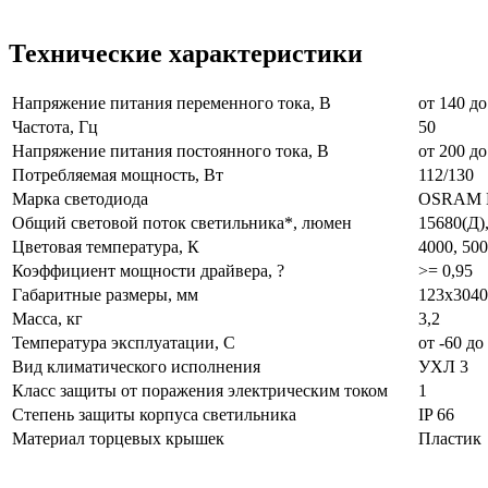
Технические характеристики
Напряжение питания переменного тока, В
от 140 до
Частота, Гц
50
Напряжение питания постоянного тока, В
от 200 до
Потребляемая мощность, Вт
112/130
Марка светодиода
OSRAM D
Общий световой поток светильника*, люмен
15680(Д)
Цветовая температура, К
4000, 50
Коэффициент мощности драйвера, ?
>= 0,95
Габаритные размеры, мм
123x3040
Масса, кг
3,2
Температура эксплуатации, С
от -60 до
Вид климатического исполнения
УХЛ 3
Класс защиты от поражения электрическим током
1
Степень защиты корпуса светильника
IP 66
Материал торцевых крышек
Пластик