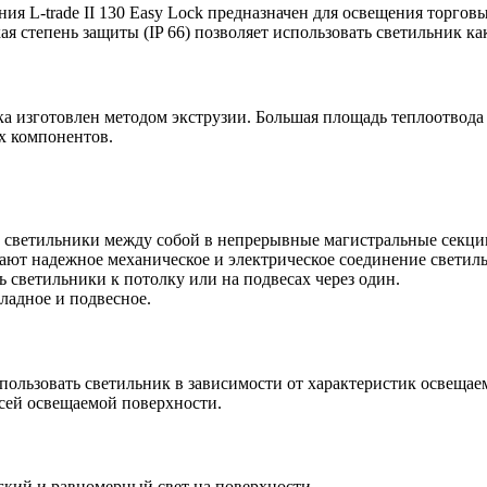
я L-trade II 130 Easy Lock предназначен для освещения торго
ая степень защиты (IP 66) позволяет использовать светильник к
 изготовлен методом экструзии. Большая площадь теплоотвода
х компонентов.
светильники между собой в непрерывные магистральные секции
ют надежное механическое и электрическое соединение светил
 светильники к потолку или на подвесах через один.
ладное и подвесное.
пользовать светильник в зависимости от характеристик освеща
всей освещаемой поверхности.
ий и равномерный свет на поверхности.