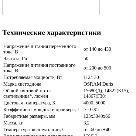
Технические характеристики
Напряжение питания переменного
от 140 до 430
тока, В
Частота, Гц
50
Напряжение питания постоянного
от 200 до 500
тока, В
Потребляемая мощность, Вт
112/130
Марка светодиода
OSRAM Duris
Общий световой поток
15680(Д), 14822(К15),
светильника*, люмен
14867(Г30)
Цветовая температура, К
4000, 5000
Коэффициент мощности драйвера, ?
>= 0,95
Габаритные размеры, мм
123x3040x66
Масса, кг
3,2
Температура эксплуатации, С
от -60 до +40