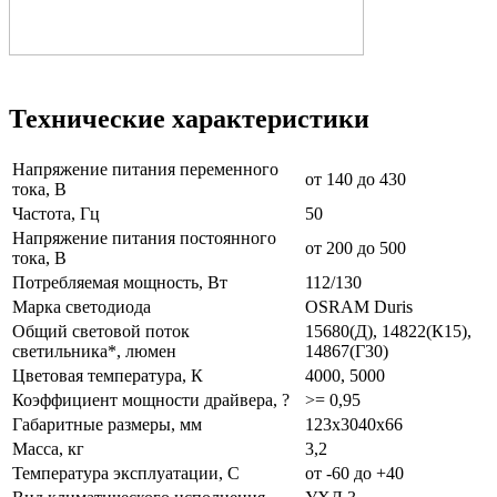
Технические характеристики
Напряжение питания переменного
от 140 до 430
тока, В
Частота, Гц
50
Напряжение питания постоянного
от 200 до 500
тока, В
Потребляемая мощность, Вт
112/130
Марка светодиода
OSRAM Duris
Общий световой поток
15680(Д), 14822(К15),
светильника*, люмен
14867(Г30)
Цветовая температура, К
4000, 5000
Коэффициент мощности драйвера, ?
>= 0,95
Габаритные размеры, мм
123x3040x66
Масса, кг
3,2
Температура эксплуатации, С
от -60 до +40