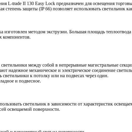
я L-trade II 130 Easy Lock предназначен для освещения торго
ая степень защиты (IP 66) позволяет использовать светильник к
 изготовлен методом экструзии. Большая площадь теплоотвода
х компонентов.
светильники между собой в непрерывные магистральные секции
ют надежное механическое и электрическое соединение светил
 светильники к потолку или на подвесах через один.
ладное и подвесное.
пользовать светильник в зависимости от характеристик освеща
всей освещаемой поверхности.
ий и равномерный свет на поверхности.