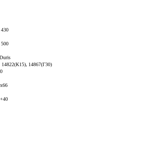
 430
 500
uris
, 14822(К15), 14867(Г30)
00
x66
 +40