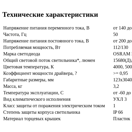
Технические характеристики
Напряжение питания переменного тока, В
от 140 до
Частота, Гц
50
Напряжение питания постоянного тока, В
от 200 до
Потребляемая мощность, Вт
112/130
Марка светодиода
OSRAM D
Общий световой поток светильника*, люмен
15680(Д)
Цветовая температура, К
4000, 50
Коэффициент мощности драйвера, ?
>= 0,95
Габаритные размеры, мм
123x3040
Масса, кг
3,2
Температура эксплуатации, С
от -60 до
Вид климатического исполнения
УХЛ 3
Класс защиты от поражения электрическим током
1
Степень защиты корпуса светильника
IP 66
Материал торцевых крышек
Пластик