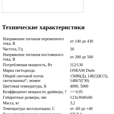
Технические характеристики
Напряжение питания переменного
от 140 до 430
тока, В
Частота, Гц
50
Напряжение питания постоянного
от 200 до 500
тока, В
Потребляемая мощность, Вт
112/130
Марка светодиода
OSRAM Duris
Общий световой поток
15680(Д), 14822(К15),
светильника*, люмен
14867(Г30)
Цветовая температура, К
4000, 5000
Коэффициент мощности драйвера, ?
>= 0,95
Габаритные размеры, мм
123x3040x66
Масса, кг
3,2
Температура эксплуатации, С
от -60 до +40