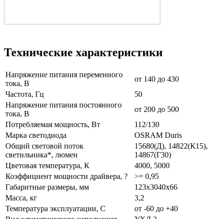
Технические характеристики
Напряжение питания переменного
от 140 до 430
тока, В
Частота, Гц
50
Напряжение питания постоянного
от 200 до 500
тока, В
Потребляемая мощность, Вт
112/130
Марка светодиода
OSRAM Duris
Общий световой поток
15680(Д), 14822(К15),
светильника*, люмен
14867(Г30)
Цветовая температура, К
4000, 5000
Коэффициент мощности драйвера, ?
>= 0,95
Габаритные размеры, мм
123x3040x66
Масса, кг
3,2
Температура эксплуатации, С
от -60 до +40