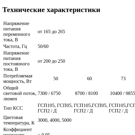
Технические характеристики
Напряжение
питания
от 165 до 265
переменного
тока, В
Частота, Гц
50/60
Напряжение
питания
от 200 до 250
постоянного
тока, В
Потребляемая
50
60
73
мощность, Вт
Общий
световой поток,
7300 / 6750
8700 / 8100
10400 / 985
люмен
ГСП105, ГСП05,
ГСП105,ГСП05,
ГСП105,ГСП
Тип КСС
ГСП2 / Д
ГСП2 / Д
ГСП2 / Д
Цветовая
3000, 4000, 5000
температура, К
Коэффициент
мощности
≥ 0,95