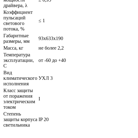
драйвера, λ
Коэффициент
пульсаций
≤ 1
светового
потока, %
Габаритные
93х633х190
размеры, мм
Масса, кг
не более 2,2
Температура
эксплуатации,
от -60 до +40
С
Вид
климатического
УХЛ 3
исполнения
Класс защиты
от поражения
I
электрическим
током
Степень
защиты корпуса
IP 20
светильника