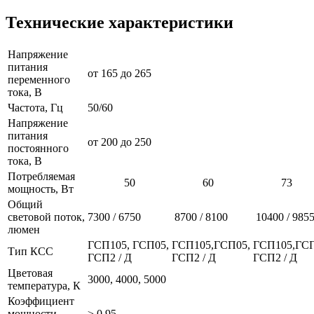
Технические характеристики
Напряжение
питания
от 165 до 265
переменного
тока, В
Частота, Гц
50/60
Напряжение
питания
от 200 до 250
постоянного
тока, В
Потребляемая
50
60
73
мощность, Вт
Общий
световой поток,
7300 / 6750
8700 / 8100
10400 / 985
люмен
ГСП105, ГСП05,
ГСП105,ГСП05,
ГСП105,ГСП
Тип КСС
ГСП2 / Д
ГСП2 / Д
ГСП2 / Д
Цветовая
3000, 4000, 5000
температура, К
Коэффициент
мощности
≥ 0,95