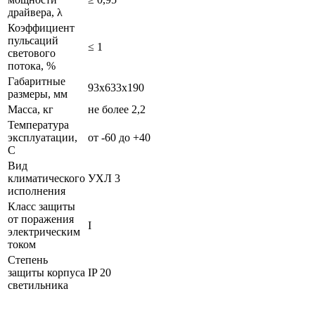
драйвера, λ
Коэффициент
пульсаций
≤ 1
светового
потока, %
Габаритные
93х633х190
размеры, мм
Масса, кг
не более 2,2
Температура
эксплуатации,
от -60 до +40
С
Вид
климатического
УХЛ 3
исполнения
Класс защиты
от поражения
I
электрическим
током
Степень
защиты корпуса
IP 20
светильника