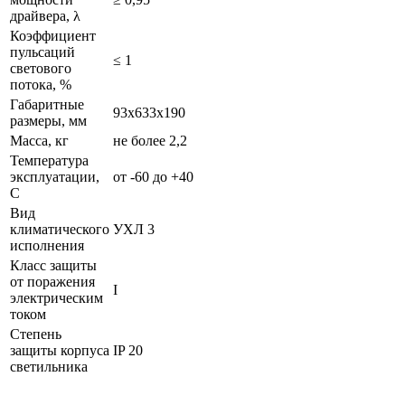
драйвера, λ
Коэффициент
пульсаций
≤ 1
светового
потока, %
Габаритные
93х633х190
размеры, мм
Масса, кг
не более 2,2
Температура
эксплуатации,
от -60 до +40
С
Вид
климатического
УХЛ 3
исполнения
Класс защиты
от поражения
I
электрическим
током
Степень
защиты корпуса
IP 20
светильника