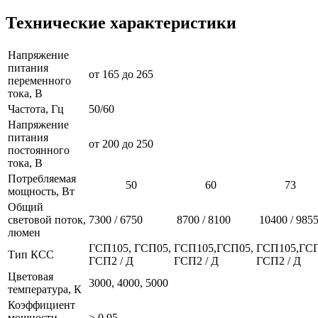
Технические характеристики
Напряжение
питания
от 165 до 265
переменного
тока, В
Частота, Гц
50/60
Напряжение
питания
от 200 до 250
постоянного
тока, В
Потребляемая
50
60
73
мощность, Вт
Общий
световой поток,
7300 / 6750
8700 / 8100
10400 / 985
люмен
ГСП105, ГСП05,
ГСП105,ГСП05,
ГСП105,ГСП
Тип КСС
ГСП2 / Д
ГСП2 / Д
ГСП2 / Д
Цветовая
3000, 4000, 5000
температура, К
Коэффициент
мощности
≥ 0,95