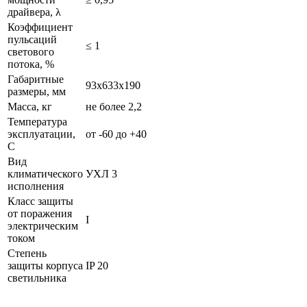
драйвера, λ
Коэффициент
пульсаций
≤ 1
светового
потока, %
Габаритные
93х633х190
размеры, мм
Масса, кг
не более 2,2
Температура
эксплуатации,
от -60 до +40
С
Вид
климатического
УХЛ 3
исполнения
Класс защиты
от поражения
I
электрическим
током
Степень
защиты корпуса
IP 20
светильника