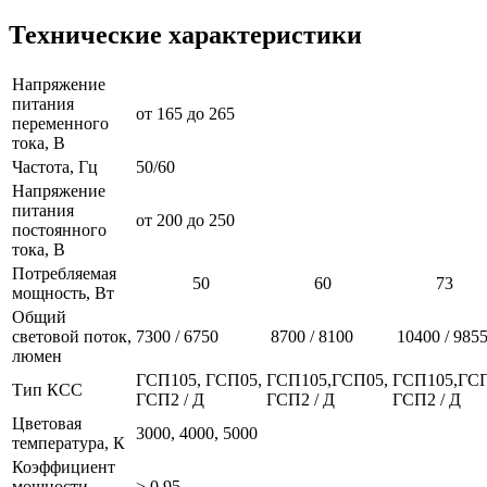
Технические характеристики
Напряжение
питания
от 165 до 265
переменного
тока, В
Частота, Гц
50/60
Напряжение
питания
от 200 до 250
постоянного
тока, В
Потребляемая
50
60
73
мощность, Вт
Общий
световой поток,
7300 / 6750
8700 / 8100
10400 / 985
люмен
ГСП105, ГСП05,
ГСП105,ГСП05,
ГСП105,ГСП
Тип КСС
ГСП2 / Д
ГСП2 / Д
ГСП2 / Д
Цветовая
3000, 4000, 5000
температура, К
Коэффициент
мощности
≥ 0,95