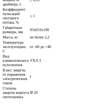
драйвера, λ
Коэффициент
пульсаций
≤ 1
светового
потока, %
Габаритные
93х633х190
размеры, мм
Масса, кг
не более 2,2
Температура
эксплуатации,
от -60 до +40
С
Вид
климатического
УХЛ 3
исполнения
Класс защиты
от поражения
I
электрическим
током
Степень
защиты корпуса
IP 20
светильника