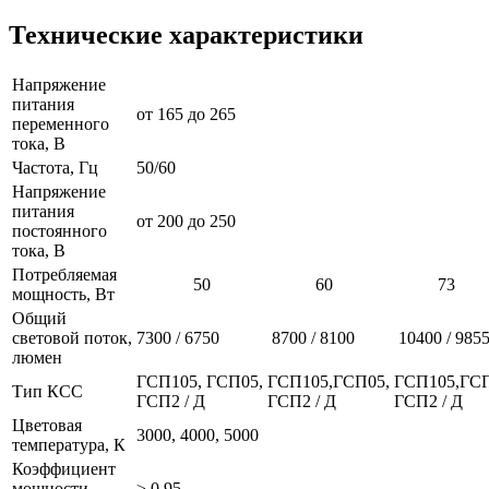
Технические характеристики
Напряжение
питания
от 165 до 265
переменного
тока, В
Частота, Гц
50/60
Напряжение
питания
от 200 до 250
постоянного
тока, В
Потребляемая
50
60
73
мощность, Вт
Общий
световой поток,
7300 / 6750
8700 / 8100
10400 / 985
люмен
ГСП105, ГСП05,
ГСП105,ГСП05,
ГСП105,ГСП
Тип КСС
ГСП2 / Д
ГСП2 / Д
ГСП2 / Д
Цветовая
3000, 4000, 5000
температура, К
Коэффициент
мощности
≥ 0,95