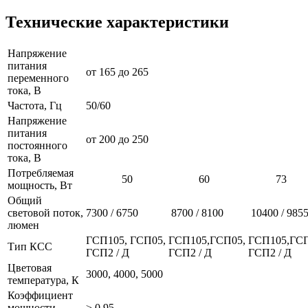
Технические характеристики
Напряжение
питания
от 165 до 265
переменного
тока, В
Частота, Гц
50/60
Напряжение
питания
от 200 до 250
постоянного
тока, В
Потребляемая
50
60
73
мощность, Вт
Общий
световой поток,
7300 / 6750
8700 / 8100
10400 / 985
люмен
ГСП105, ГСП05,
ГСП105,ГСП05,
ГСП105,ГСП
Тип КСС
ГСП2 / Д
ГСП2 / Д
ГСП2 / Д
Цветовая
3000, 4000, 5000
температура, К
Коэффициент
мощности
≥ 0,95