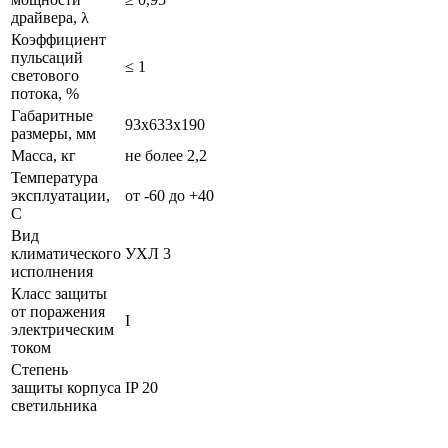
драйвера, λ
Коэффициент
пульсаций
≤ 1
светового
потока, %
Габаритные
93х633х190
размеры, мм
Масса, кг
не более 2,2
Температура
эксплуатации,
от -60 до +40
С
Вид
климатического
УХЛ 3
исполнения
Класс защиты
от поражения
I
электрическим
током
Степень
защиты корпуса
IP 20
светильника