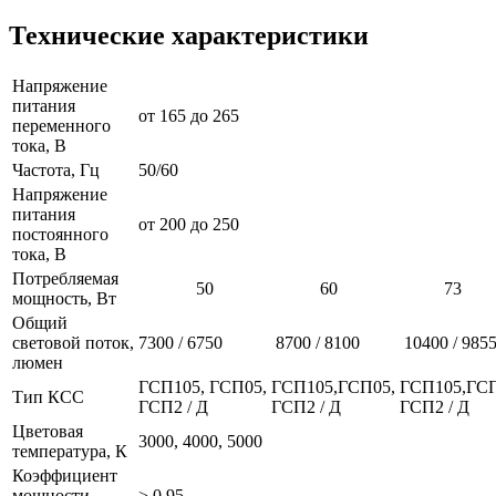
Технические характеристики
Напряжение
питания
от 165 до 265
переменного
тока, В
Частота, Гц
50/60
Напряжение
питания
от 200 до 250
постоянного
тока, В
Потребляемая
50
60
73
мощность, Вт
Общий
световой поток,
7300 / 6750
8700 / 8100
10400 / 985
люмен
ГСП105, ГСП05,
ГСП105,ГСП05,
ГСП105,ГСП
Тип КСС
ГСП2 / Д
ГСП2 / Д
ГСП2 / Д
Цветовая
3000, 4000, 5000
температура, К
Коэффициент
мощности
≥ 0,95