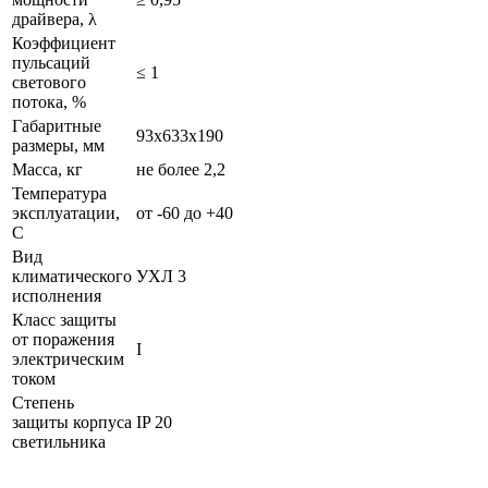
драйвера, λ
Коэффициент
пульсаций
≤ 1
светового
потока, %
Габаритные
93х633х190
размеры, мм
Масса, кг
не более 2,2
Температура
эксплуатации,
от -60 до +40
С
Вид
климатического
УХЛ 3
исполнения
Класс защиты
от поражения
I
электрическим
током
Степень
защиты корпуса
IP 20
светильника