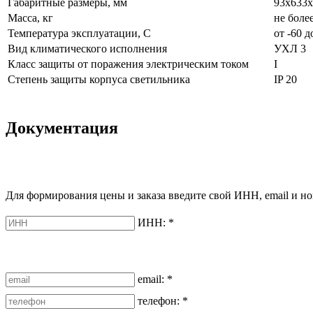
Габаритные размеры, мм
93х633х
Масса, кг
не более
Температура эксплуатации, С
от -60 д
Вид климатического исполнения
УХЛ 3
Класс защиты от поражения электрическим током
I
Степень защиты корпуса светильника
IP 20
Документация
Для формирования цены и заказа введите свой ИНН, email и но
ИНН:
*
email:
*
телефон:
*