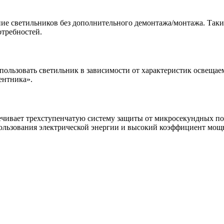
ие светильников без дополнительного демонтажа/монтажа. Таки
отребностей.
пользовать светильник в зависимости от характеристик освеща
ентника».
чивает трехступенчатую систему защиты от микросекундных поме
льзования электрической энергии и высокий коэффициент мощн