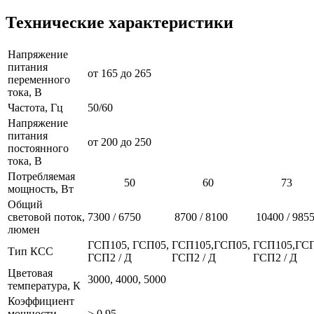
Технические характеристики
Напряжение
питания
от 165 до 265
переменного
тока, В
Частота, Гц
50/60
Напряжение
питания
от 200 до 250
постоянного
тока, В
Потребляемая
50
60
73
мощность, Вт
Общий
световой поток,
7300 / 6750
8700 / 8100
10400 / 985
люмен
ГСП105, ГСП05,
ГСП105,ГСП05,
ГСП105,ГСП
Тип КСС
ГСП2 / Д
ГСП2 / Д
ГСП2 / Д
Цветовая
3000, 4000, 5000
температура, К
Коэффициент
мощности
≥ 0,95