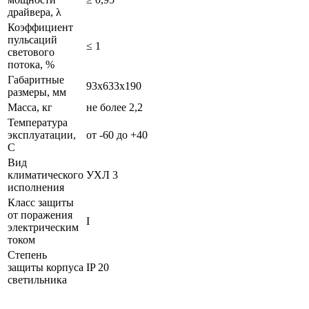
драйвера, λ
Коэффициент
пульсаций
≤ 1
светового
потока, %
Габаритные
93х633х190
размеры, мм
Масса, кг
не более 2,2
Температура
эксплуатации,
от -60 до +40
С
Вид
климатического
УХЛ 3
исполнения
Класс защиты
от поражения
I
электрическим
током
Степень
защиты корпуса
IP 20
светильника