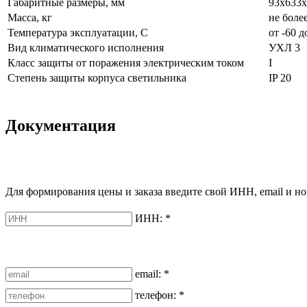
Габаритные размеры, мм
93х633х
Масса, кг
не более
Температура эксплуатации, С
от -60 д
Вид климатического исполнения
УХЛ 3
Класс защиты от поражения электрическим током
I
Степень защиты корпуса светильника
IP 20
Документация
Для формирования цены и заказа введите свой ИНН, email и но
ИНН:
*
email:
*
телефон:
*