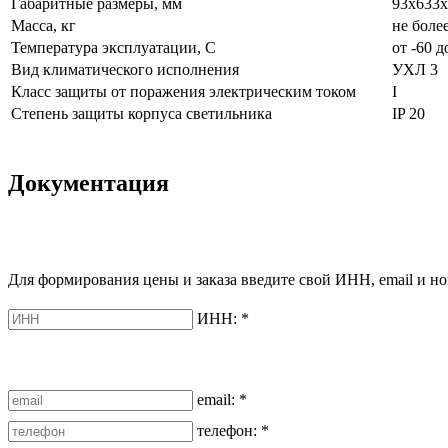
Габаритные размеры, мм
93х633х
Масса, кг
не более
Температура эксплуатации, С
от -60 д
Вид климатического исполнения
УХЛ 3
Класс защиты от поражения электрическим током
I
Степень защиты корпуса светильника
IP 20
Документация
Для формирования цены и заказа введите свой ИНН, email и но
ИНН:
*
email:
*
телефон:
*