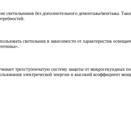
ие светильников без дополнительного демонтажа/монтажа. Таки
отребностей.
пользовать светильник в зависимости от характеристик освеща
ентника».
чивает трехступенчатую систему защиты от микросекундных поме
льзования электрической энергии и высокий коэффициент мощн