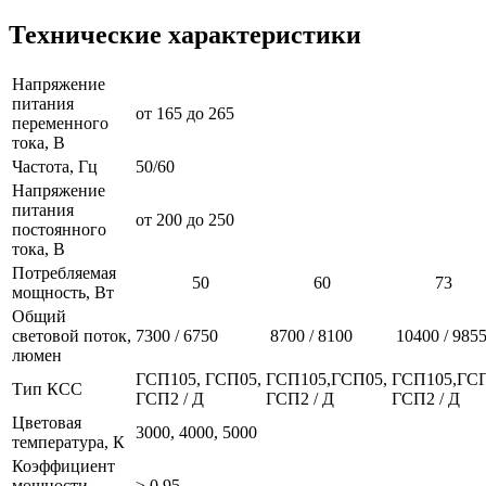
Технические характеристики
Напряжение
питания
от 165 до 265
переменного
тока, В
Частота, Гц
50/60
Напряжение
питания
от 200 до 250
постоянного
тока, В
Потребляемая
50
60
73
мощность, Вт
Общий
световой поток,
7300 / 6750
8700 / 8100
10400 / 985
люмен
ГСП105, ГСП05,
ГСП105,ГСП05,
ГСП105,ГСП
Тип КСС
ГСП2 / Д
ГСП2 / Д
ГСП2 / Д
Цветовая
3000, 4000, 5000
температура, К
Коэффициент
мощности
≥ 0,95