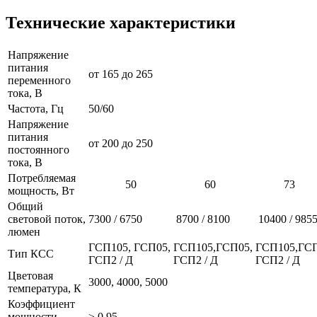
Технические характеристики
Напряжение
питания
от 165 до 265
переменного
тока, В
Частота, Гц
50/60
Напряжение
питания
от 200 до 250
постоянного
тока, В
Потребляемая
50
60
73
мощность, Вт
Общий
световой поток,
7300 / 6750
8700 / 8100
10400 / 985
люмен
ГСП105, ГСП05,
ГСП105,ГСП05,
ГСП105,ГСП
Тип КСС
ГСП2 / Д
ГСП2 / Д
ГСП2 / Д
Цветовая
3000, 4000, 5000
температура, К
Коэффициент
мощности
≥ 0,95