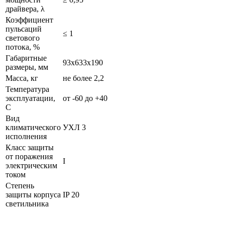
драйвера, λ
Коэффициент
пульсаций
≤ 1
светового
потока, %
Габаритные
93х633х190
размеры, мм
Масса, кг
не более 2,2
Температура
эксплуатации,
от -60 до +40
С
Вид
климатического
УХЛ 3
исполнения
Класс защиты
от поражения
I
электрическим
током
Степень
защиты корпуса
IP 20
светильника