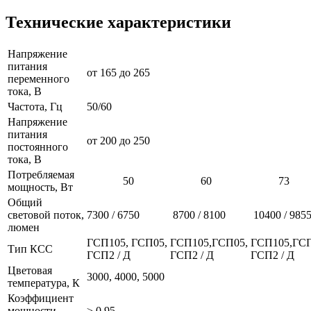
Технические характеристики
Напряжение
питания
от 165 до 265
переменного
тока, В
Частота, Гц
50/60
Напряжение
питания
от 200 до 250
постоянного
тока, В
Потребляемая
50
60
73
мощность, Вт
Общий
световой поток,
7300 / 6750
8700 / 8100
10400 / 985
люмен
ГСП105, ГСП05,
ГСП105,ГСП05,
ГСП105,ГСП
Тип КСС
ГСП2 / Д
ГСП2 / Д
ГСП2 / Д
Цветовая
3000, 4000, 5000
температура, К
Коэффициент
мощности
≥ 0,95