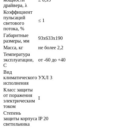
драйвера, λ
Коэффициент
пульсаций
≤ 1
светового
потока, %
Габаритные
93х633х190
размеры, мм
Масса, кг
не более 2,2
Температура
эксплуатации,
от -60 до +40
С
Вид
климатического
УХЛ 3
исполнения
Класс защиты
от поражения
I
электрическим
током
Степень
защиты корпуса
IP 20
светильника