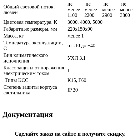
не
не
не
не
Общий световой поток,
менее
менее
менее
менее
люмен
1100
2200
2900
3800
Цветовая температура, К
3000, 4000, 5000
Габаритные размеры, мм
220х150х90
Масса, кг
менее 1
Температура эксплуатации,
от -10 до +40
С
Вид климатического
УХЛ 3.1
исполнения
Класс защиты от поражения
I
электрическим током
Типы КСС
К15, Г60
Степень защиты корпуса
IP 20
светильника
Документация
Сделайте заказ на сайте и получите скидку.