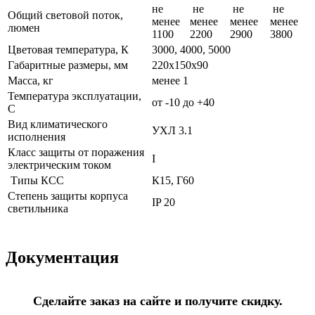
не
не
не
не
Общий световой поток,
менее
менее
менее
менее
люмен
1100
2200
2900
3800
Цветовая температура, К
3000, 4000, 5000
Габаритные размеры, мм
220х150х90
Масса, кг
менее 1
Температура эксплуатации,
от -10 до +40
С
Вид климатического
УХЛ 3.1
исполнения
Класс защиты от поражения
I
электрическим током
Типы КСС
К15, Г60
Степень защиты корпуса
IP 20
светильника
Документация
Сделайте заказ на сайте и получите скидку.