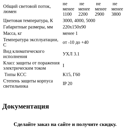
не
не
не
не
Общий световой поток,
менее
менее
менее
менее
люмен
1100
2200
2900
3800
Цветовая температура, К
3000, 4000, 5000
Габаритные размеры, мм
220х150х90
Масса, кг
менее 1
Температура эксплуатации,
от -10 до +40
С
Вид климатического
УХЛ 3.1
исполнения
Класс защиты от поражения
I
электрическим током
Типы КСС
К15, Г60
Степень защиты корпуса
IP 20
светильника
Документация
Сделайте заказ на сайте и получите скидку.