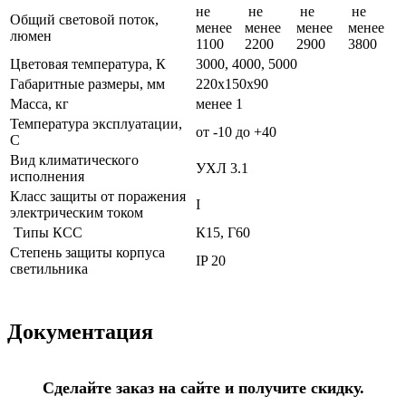
не
не
не
не
Общий световой поток,
менее
менее
менее
менее
люмен
1100
2200
2900
3800
Цветовая температура, К
3000, 4000, 5000
Габаритные размеры, мм
220х150х90
Масса, кг
менее 1
Температура эксплуатации,
от -10 до +40
С
Вид климатического
УХЛ 3.1
исполнения
Класс защиты от поражения
I
электрическим током
Типы КСС
К15, Г60
Степень защиты корпуса
IP 20
светильника
Документация
Сделайте заказ на сайте и получите скидку.