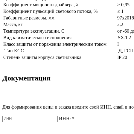
Коэффициент мощности драйвера, λ
≥ 0,95
Коэффициент пульсаций светового потока, %
≤ 1
Габаритные размеры, мм
97х2018
Масса, кг
2,2
Температура эксплуатации, С
от -60 д
Вид климатического исполнения
УХЛ 2
Класс защиты от поражения электрическим током
I
Тип КСС
Д, ГСП1
Степень защиты корпуса светильника
IP 20
Документация
Для формирования цены и заказа введите свой ИНН, email и но
ИНН:
*