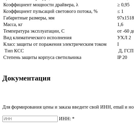
Коэффициент мощности драйвера, λ
≥ 0,95
Коэффициент пульсаций светового потока, %
≤ 1
Габаритные размеры, мм
97х1518
Масса, кг
1,6
Температура эксплуатации, С
от -60 д
Вид климатического исполнения
УХЛ 2
Класс защиты от поражения электрическим током
I
Тип КСС
Д, ГСП1
Степень защиты корпуса светильника
IP 20
Документация
Для формирования цены и заказа введите свой ИНН, email и но
ИНН:
*