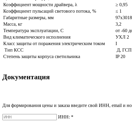
Коэффициент мощности драйвера, λ
≥ 0,95
Коэффициент пульсаций светового потока, %
≤ 1
Габаритные размеры, мм
97х3018
Масса, кг
3,2
Температура эксплуатации, С
от -60 д
Вид климатического исполнения
УХЛ 2
Класс защиты от поражения электрическим током
I
Тип КСС
Д, ГСП1
Степень защиты корпуса светильника
IP 20
Документация
Для формирования цены и заказа введите свой ИНН, email и но
ИНН:
*