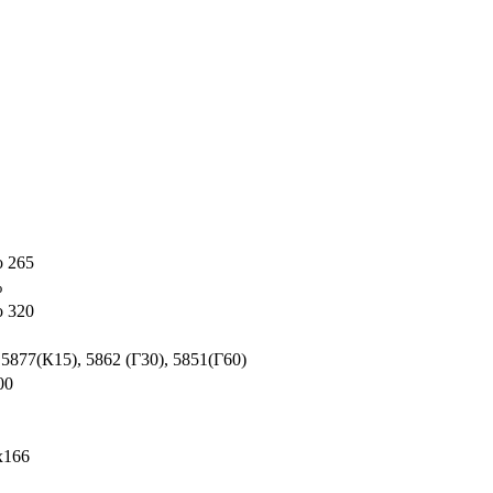
о 265
%
о 320
 5877(К15), 5862 (Г30), 5851(Г60)
00
х166