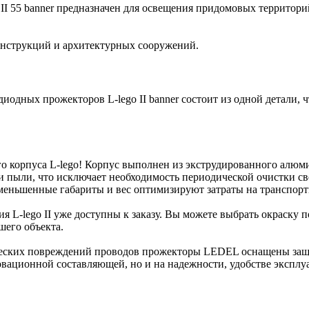
I 55 banner предназначен для освещения придомовых территори
онструкций и архитектурных сооружений.
диодных прожекторов L-lego II banner состоит из одной детали,
корпуса L-lego! Корпус выполнен из экструдированного алюми
 пыли, что исключает необходимость периодической очистки св
 уменьшенные габариты и вес оптимизируют затраты на транспор
ния L-lego II уже доступны к заказу. Вы можете выбрать окраск
шего объекта.
ческих повреждений проводов прожекторы LEDEL оснащены защ
овационной составляющей, но и на надежности, удобстве эксплуа